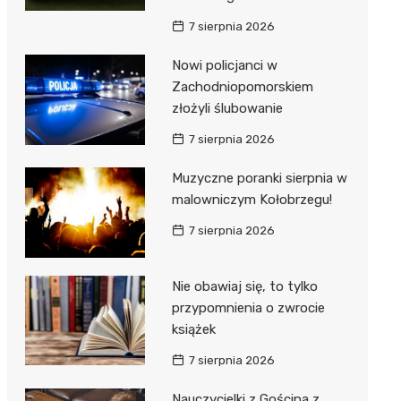
ie
ce
7 sierpnia 2026
Nowi policjanci w
Zachodniopomorskiem
złożyli ślubowanie
7 sierpnia 2026
Muzyczne poranki sierpnia w
malowniczym Kołobrzegu!
7 sierpnia 2026
Nie obawiaj się, to tylko
przypomnienia o zwrocie
książek
7 sierpnia 2026
Nauczycielki z Gościna z