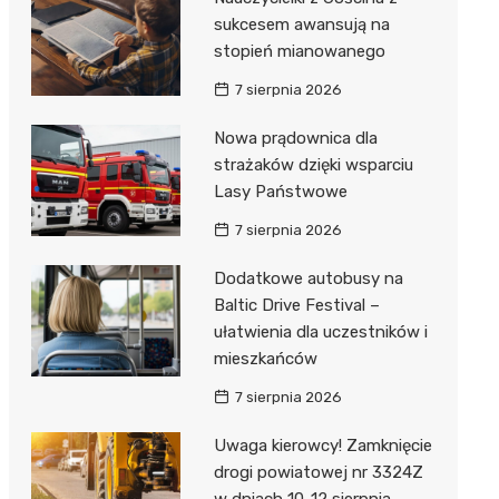
sukcesem awansują na
stopień mianowanego
7 sierpnia 2026
Nowa prądownica dla
strażaków dzięki wsparciu
Lasy Państwowe
7 sierpnia 2026
Dodatkowe autobusy na
Baltic Drive Festival –
ułatwienia dla uczestników i
mieszkańców
7 sierpnia 2026
Uwaga kierowcy! Zamknięcie
drogi powiatowej nr 3324Z
w dniach 10-12 sierpnia