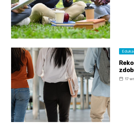
Eduka
Reko
zdob
17 w