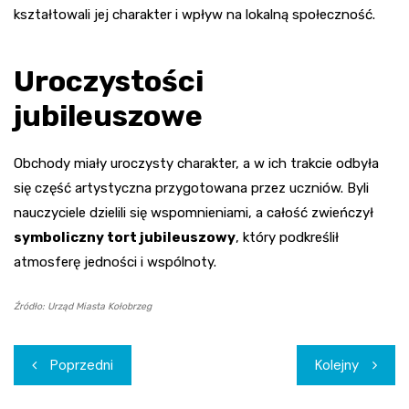
kształtowali jej charakter i wpływ na lokalną społeczność.
Uroczystości
jubileuszowe
Obchody miały uroczysty charakter, a w ich trakcie odbyła
się część artystyczna przygotowana przez uczniów. Byli
nauczyciele dzielili się wspomnieniami, a całość zwieńczył
symboliczny tort jubileuszowy
, który podkreślił
atmosferę jedności i wspólnoty.
Źródło: Urząd Miasta Kołobrzeg
Nawigacja
Poprzedni
Kolejny
wpisu