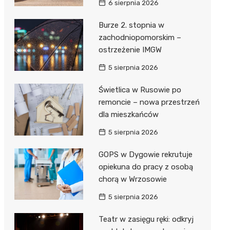
6 sierpnia 2026
ie
ce
Burze 2. stopnia w
zachodniopomorskim –
ostrzeżenie IMGW
5 sierpnia 2026
Świetlica w Rusowie po
remoncie – nowa przestrzeń
dla mieszkańców
5 sierpnia 2026
GOPS w Dygowie rekrutuje
opiekuna do pracy z osobą
chorą w Wrzosowie
5 sierpnia 2026
8:00
9:00
10:00
11:00
12:00
Teatr w zasięgu ręki: odkryj