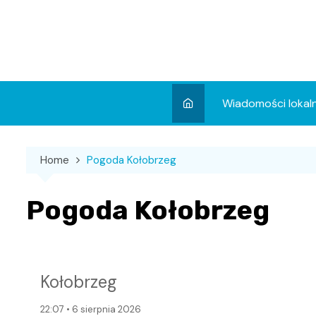
Skip
to
content
Wiadomości lokal
Aktualności
Home
Pogoda Kołobrzeg
Wydarzenia
Koncert
Pogoda Kołobrzeg
Sport
Kołobrzeg
22:07 • 6 sierpnia 2026