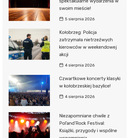
spektakularne wydarzenia w
swoim mieście!
5 sierpnia 2026
0°C
22°C
23°C
23°C
24°C
48%
35%
20%
8%
8%
Kołobrzeg: Policja
zatrzymała nietrzeźwych
kierowców w weekendowej
akcji
4 sierpnia 2026
Czwartkowe koncerty klasyki
w kołobrzeskiej bazylice!
4 sierpnia 2026
Niezapomniane chwile z
Pol’and’Rock Festival:
Książki, przygody i wspólne
wspomnienia