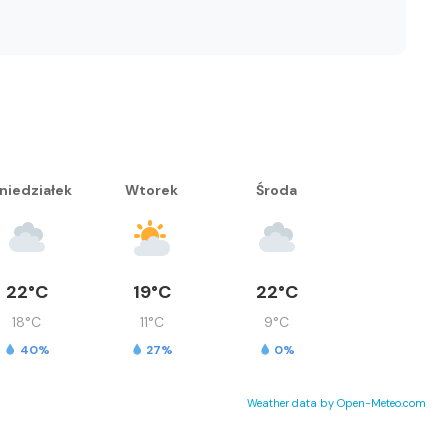
niedziałek
Wtorek
Środa
22°C
19°C
22°C
18°C
11°C
9°C
40%
27%
0%
Weather data by Open-Meteo.com