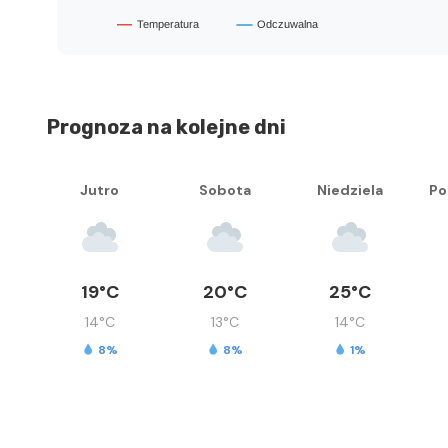
Prognoza na kolejne dni
Jutro
Sobota
Niedziela
Po
19°C
20°C
25°C
14°C
13°C
14°C
8%
8%
1%