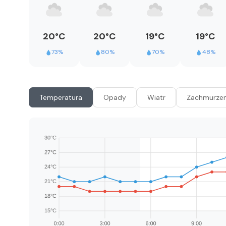
20°C
20°C
19°C
19°C
73%
80%
70%
48%
Temperatura
Opady
Wiatr
Zachmurzen