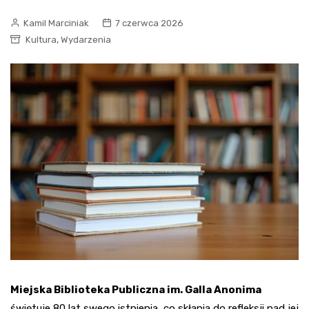
Kamil Marciniak
7 czerwca 2026
,
Kultura
Wydarzenia
Miejska Biblioteka Publiczna im. Galla Anonima
świętuje 80 lat swego istnienia, co skłania do refleksji nad jej