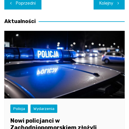
Nawigacja
Poprzedni
Kolejny
wpisu
Aktualności
Policja
Wydarzenia
Nowi policjanci w
Zachodniopomorskiem złożyli