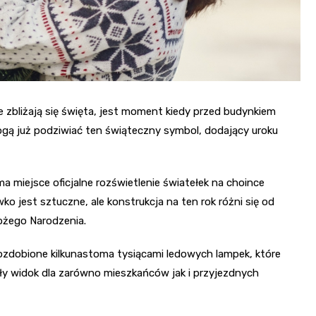
zbliżają się święta, jest moment kiedy przed budynkiem
mogą już podziwiać ten świąteczny symbol, dodający uroku
a miejsce oficjalne rozświetlenie światełek na choince
ewko jest sztuczne, ale konstrukcja na ten rok różni się od
ożego Narodzenia.
ozdobione kilkunastoma tysiącami ledowych lampek, które
ły widok dla zarówno mieszkańców jak i przyjezdnych