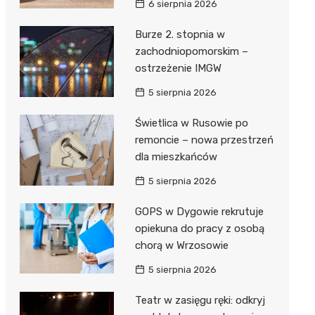
6 sierpnia 2026
ie
ce
Burze 2. stopnia w
zachodniopomorskim –
ostrzeżenie IMGW
5 sierpnia 2026
Świetlica w Rusowie po
remoncie – nowa przestrzeń
dla mieszkańców
5 sierpnia 2026
GOPS w Dygowie rekrutuje
opiekuna do pracy z osobą
chorą w Wrzosowie
5 sierpnia 2026
Teatr w zasięgu ręki: odkryj