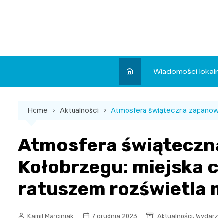
Skip
to
content
Wiadomości lokal
Aktualności
Home
Aktualności
Atmosfera świąteczna zapanowa
Wydarzenia
Koncert
Atmosfera świąteczn
Sport
Kołobrzegu: miejska 
ratuszem rozświetla 
,
Kamil Marciniak
7 grudnia 2023
Aktualności
Wydarz