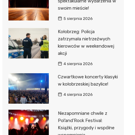
spektakularne wydarzenia w
swoim mieście!
5 sierpnia 2026
Kołobrzeg: Policja
zatrzymała nietrzeźwych
kierowców w weekendowej
akcji
4 sierpnia 2026
Czwartkowe koncerty klasyki
w kołobrzeskiej bazylice!
4 sierpnia 2026
Niezapomniane chwile z
Pol’and’Rock Festival:
Książki, przygody i wspólne
wspomnienia