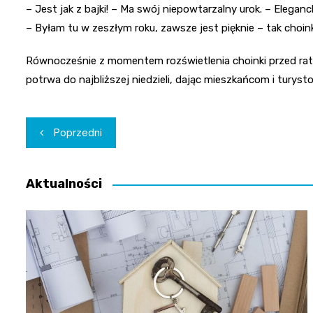
– Jest jak z bajki! – Ma swój niepowtarzalny urok. – Eleganck
– Byłam tu w zeszłym roku, zawsze jest pięknie – tak choink
Równocześnie z momentem rozświetlenia choinki przed rat
potrwa do najbliższej niedzieli, dając mieszkańcom i tury
Nawigacja
Poprzedni
wpisu
Aktualności