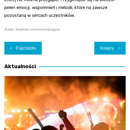
pełen emocji, wspomnień i melodii, które na zawsze
pozostaną w sercach uczestników.
Źródło: facebook.com/rck.kolobrzeg.eu
Nawigacja
Poprzedni
Kolejny
wpisu
Aktualności