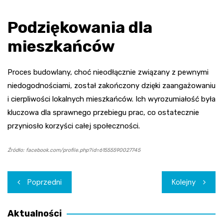
Podziękowania dla
mieszkańców
Proces budowlany, choć nieodłącznie związany z pewnymi
niedogodnościami, został zakończony dzięki zaangażowaniu
i cierpliwości lokalnych mieszkańców. Ich wyrozumiałość była
kluczowa dla sprawnego przebiegu prac, co ostatecznie
przyniosło korzyści całej społeczności.
Źródło: facebook.com/profile.php?id=61555590027745
Nawigacja
Poprzedni
Kolejny
wpisu
Aktualności