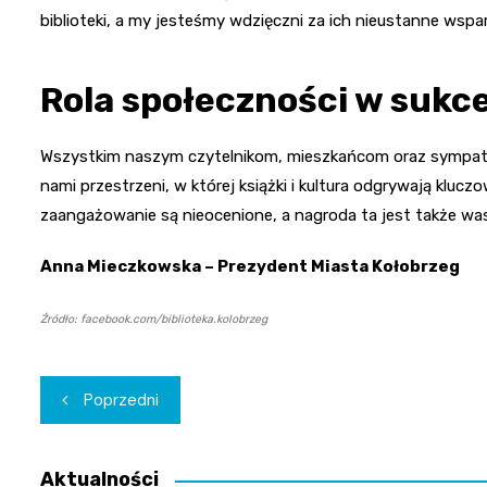
biblioteki, a my jesteśmy wdzięczni za ich nieustanne wspar
Rola społeczności w sukc
Wszystkim naszym czytelnikom, mieszkańcom oraz sympat
nami przestrzeni, w której książki i kultura odgrywają kluc
zaangażowanie są nieocenione, a nagroda ta jest także w
Anna Mieczkowska – Prezydent Miasta Kołobrzeg
Źródło: facebook.com/biblioteka.kolobrzeg
Nawigacja
Poprzedni
wpisu
Aktualności