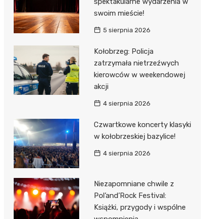
spektakularne wydarzenia w
swoim mieście!
5 sierpnia 2026
Kołobrzeg: Policja
zatrzymała nietrzeźwych
kierowców w weekendowej
akcji
4 sierpnia 2026
Czwartkowe koncerty klasyki
w kołobrzeskiej bazylice!
4 sierpnia 2026
Niezapomniane chwile z
Pol’and’Rock Festival:
Książki, przygody i wspólne
wspomnienia