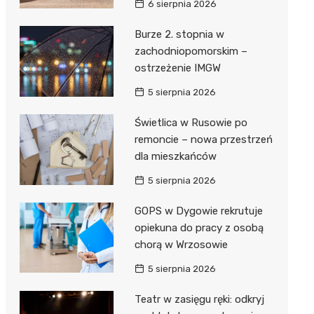
6 sierpnia 2026
ie
ce
Burze 2. stopnia w
zachodniopomorskim –
ostrzeżenie IMGW
5 sierpnia 2026
Świetlica w Rusowie po
remoncie – nowa przestrzeń
dla mieszkańców
5 sierpnia 2026
GOPS w Dygowie rekrutuje
opiekuna do pracy z osobą
chorą w Wrzosowie
5 sierpnia 2026
Teatr w zasięgu ręki: odkryj