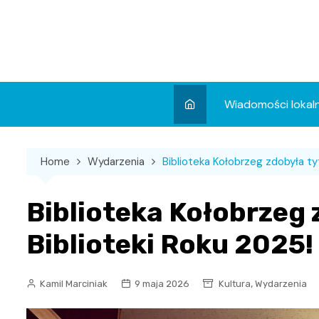
Skip
to
content
Wiadomości lokal
Aktualności
Home
Wydarzenia
Biblioteka Kołobrzeg zdobyła tyt
Wydarzenia
Koncert
Biblioteka Kołobrzeg 
Sport
Biblioteki Roku 2025!
,
Kamil Marciniak
9 maja 2026
Kultura
Wydarzenia