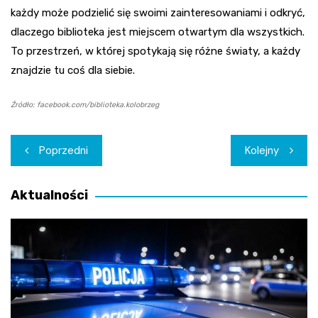
każdy może podzielić się swoimi zainteresowaniami i odkryć,
dlaczego biblioteka jest miejscem otwartym dla wszystkich.
To przestrzeń, w której spotykają się różne światy, a każdy
znajdzie tu coś dla siebie.
Źródło: facebook.com/biblioteka.kolobrzeg
Nawigacja
Poprzedni
Kolejny
wpisu
Aktualności