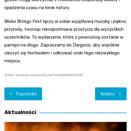
spędzenia czasu na łonie natury.
Blisko Brzegu Fest łączy w sobie wyjątkową muzykę i piękno
przyrody, tworząc niezapomniane przeżycia dla wszystkich
uczestników. To wydarzenie, które z pewnością zostanie w
pamięci na długo. Zapraszamy do Dargocic, aby wspólnie
cieszyć się festiwalem i odkrywać uroki tego niezwykłego
miejsca.
Źródło: facebook.com/profile.php?id=61555590027745
Nawigacja
Poprzedni
Kolejny
wpisu
Aktualności