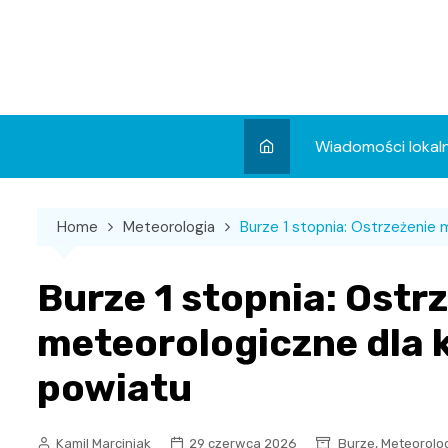
Skip
to
content
Wiadomości lokal
Aktualności
Home
Meteorologia
Burze 1 stopnia: Ostrzeżenie
Wydarzenia
Koncert
Burze 1 stopnia: Ostr
Sport
meteorologiczne dla 
powiatu
,
Kamil Marciniak
29 czerwca 2026
Burze
Meteorolo