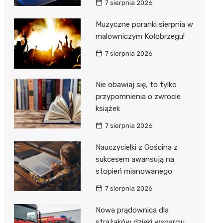
7 sierpnia 2026
ie
ce
Muzyczne poranki sierpnia w
malowniczym Kołobrzegu!
7 sierpnia 2026
Nie obawiaj się, to tylko
przypomnienia o zwrocie
książek
7 sierpnia 2026
Nauczycielki z Gościna z
sukcesem awansują na
stopień mianowanego
7 sierpnia 2026
Nowa prądownica dla
strażaków dzięki wsparciu