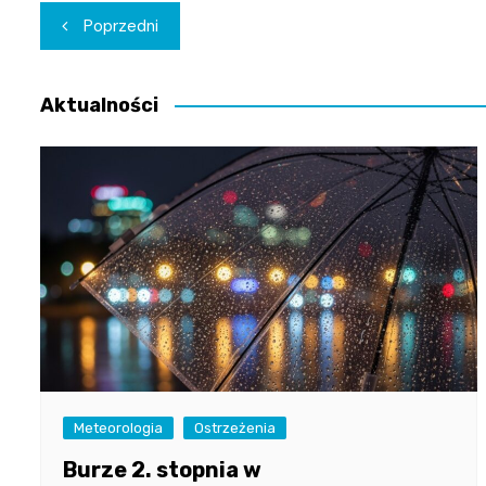
Nawigacja
Poprzedni
wpisu
Aktualności
Meteorologia
Ostrzeżenia
Burze 2. stopnia w