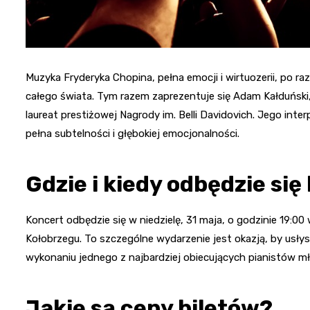
Muzyka Fryderyka Chopina, pełna emocji i wirtuozerii, po r
całego świata. Tym razem zaprezentuje się Adam Kałduński,
laureat prestiżowej Nagrody im. Belli Davidovich. Jego in
pełna subtelności i głębokiej emocjonalności.
Gdzie i kiedy odbędzie się
Koncert odbędzie się w niedzielę, 31 maja, o godzinie 19:0
Kołobrzegu. To szczególne wydarzenie jest okazją, by usł
wykonaniu jednego z najbardziej obiecujących pianistów m
Jakie są ceny biletów?