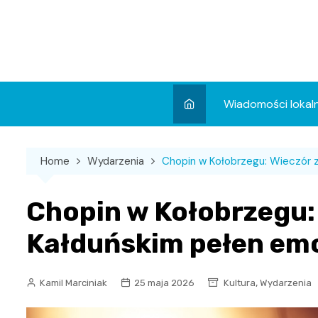
Skip
to
content
Wiadomości lokal
Aktualności
Home
Wydarzenia
Chopin w Kołobrzegu: Wieczór 
Wydarzenia
Koncert
Chopin w Kołobrzegu
Sport
Kałduńskim pełen emo
,
Kamil Marciniak
25 maja 2026
Kultura
Wydarzenia