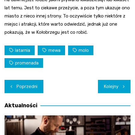
lat temu. Jest to ciekawe przeżycie, a poza tym ukazuje ono
miasto z nieco innej strony. To oczywiście tylko niektóre z
miejsc i atrakcji, które warto odwiedzić, jednak już one
pokazują, że w Kołobrzegu jest co robić.
latarnia
mewa
molo
promenada
Nawigacja
Poprzedni
Kolejny
wpisu
Aktualności