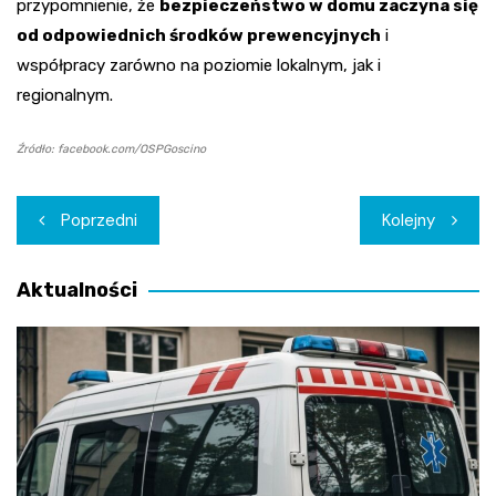
przypomnienie, że
bezpieczeństwo w domu zaczyna się
od odpowiednich środków prewencyjnych
i
współpracy zarówno na poziomie lokalnym, jak i
regionalnym.
Źródło: facebook.com/OSPGoscino
Nawigacja
Poprzedni
Kolejny
wpisu
Aktualności