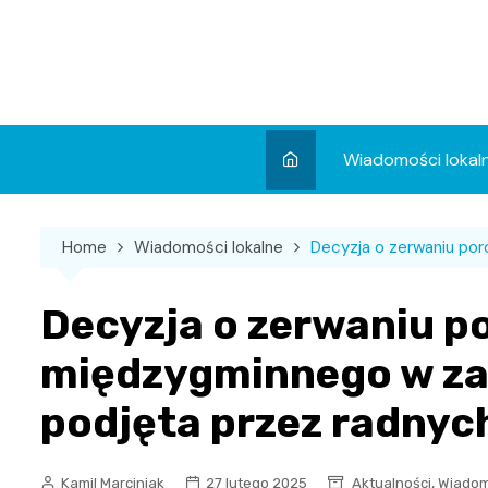
Skip
to
content
Wiadomości lokal
Aktualności
Home
Wiadomości lokalne
Decyzja o zerwaniu por
Wydarzenia
Koncert
Decyzja o zerwaniu p
Sport
międzygminnego w zak
podjęta przez radnyc
,
Kamil Marciniak
27 lutego 2025
Aktualności
Wiadom