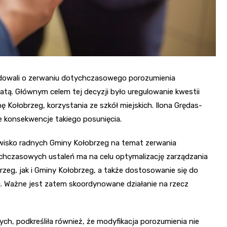
cydowali o zerwaniu dotychczasowego porozumienia
tą. Głównym celem tej decyzji było uregulowanie kwestii
Kołobrzeg, korzystania ze szkół miejskich. Ilona Grędas-
e konsekwencje takiego posunięcia.
isko radnych Gminy Kołobrzeg na temat zerwania
hczasowych ustaleń ma na celu optymalizację zarządzania
zeg, jak i Gminy Kołobrzeg, a także dostosowanie się do
 Ważne jest zatem skoordynowane działanie na rzecz
ch, podkreśliła również, że modyfikacja porozumienia nie