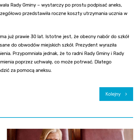
hwała Rady Gminy – wystarczy po prostu podpisać aneks,
czegółowo przedstawiła roczne koszty utrzymania ucznia w
a już prawie 30 lat. Istotne jest, że obecny nabór do szkół
isane do obwodów miejskich szkół. Prezydent wyraziła
enia. Przypomniała jednak, że to radni Rady Gminy i Rady
umienia poprzez uchwałę, co może potrwać. Dlatego
adzić za pomocą aneksu.
Kolejny