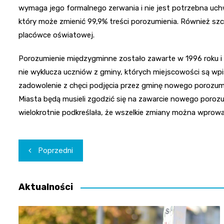
wymaga jego formalnego zerwania i nie jest potrzebna uc
który może zmienić 99,9% treści porozumienia. Również sz
placówce oświatowej.
Porozumienie międzygminne zostało zawarte w 1996 roku i m
nie wyklucza uczniów z gminy, których miejscowości są wp
zadowolenie z chęci podjęcia przez gminę nowego porozumi
Miasta będą musieli zgodzić się na zawarcie nowego poroz
wielokrotnie podkreślała, że wszelkie zmiany można wprow
Nawigacja
Poprzedni
wpisu
Aktualności