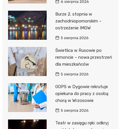
6 sierpnia 2026
ie
ce
Burze 2. stopnia w
zachodniopomorskim –
ostrzeżenie IMGW
5 sierpnia 2026
Świetlica w Rusowie po
remoncie – nowa przestrzeń
dla mieszkańców
5 sierpnia 2026
GOPS w Dygowie rekrutuje
opiekuna do pracy z osobą
chorą w Wrzosowie
5 sierpnia 2026
Teatr w zasięgu ręki: odkryj