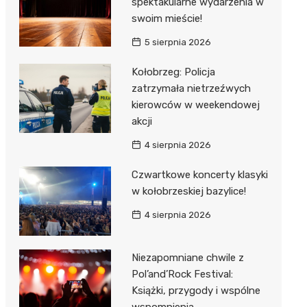
spektakularne wydarzenia w
swoim mieście!
5 sierpnia 2026
Kołobrzeg: Policja
zatrzymała nietrzeźwych
kierowców w weekendowej
akcji
4 sierpnia 2026
Czwartkowe koncerty klasyki
w kołobrzeskiej bazylice!
4 sierpnia 2026
Niezapomniane chwile z
Pol’and’Rock Festival:
Książki, przygody i wspólne
wspomnienia