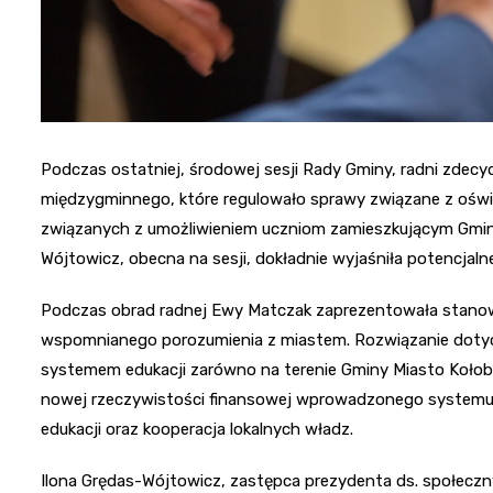
Podczas ostatniej, środowej sesji Rady Gminy, radni zde
międzygminnego, które regulowało sprawy związane z oświa
związanych z umożliwieniem uczniom zamieszkującym Gminę 
Wójtowicz, obecna na sesji, dokładnie wyjaśniła potencjaln
Podczas obrad radnej Ewy Matczak zaprezentowała stanow
wspomnianego porozumienia z miastem. Rozwiązanie dotyc
systemem edukacji zarówno na terenie Gminy Miasto Kołobr
nowej rzeczywistości finansowej wprowadzonego systemu.
edukacji oraz kooperacja lokalnych władz.
Ilona Grędas-Wójtowicz, zastępca prezydenta ds. społeczny