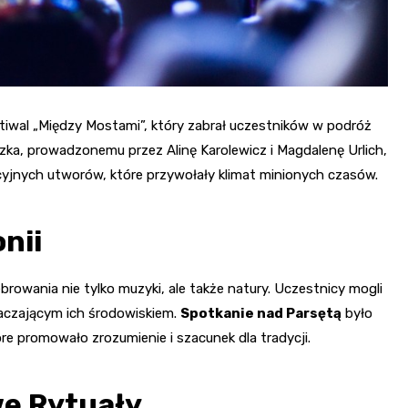
tiwal „Między Mostami”, który zabrał uczestników w podróż
uszka, prowadzonemu przez Alinę Karolewicz i Magdalenę Urlich,
cyjnych utworów, które przywołały klimat minionych czasów.
nii
ebrowania nie tylko muzyki, ale także natury. Uczestnicy mogli
otaczającym ich środowiskiem.
Spotkanie nad Parsętą
było
re promowało zrozumienie i szacunek dla tradycji.
we Rytuały