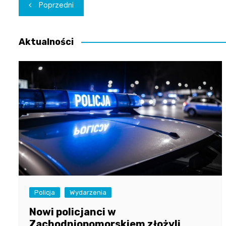
Nawigacja
Poprzedni
wpisu
Aktualności
Policja
Wydarzenia
Nowi policjanci w
Zachodniopomorskiem złożyli