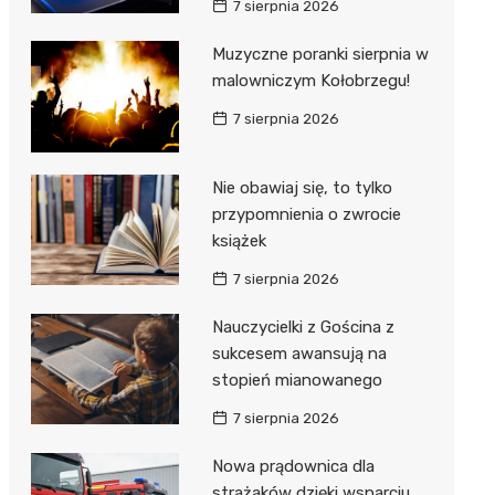
7 sierpnia 2026
ie
ce
Muzyczne poranki sierpnia w
malowniczym Kołobrzegu!
7 sierpnia 2026
Nie obawiaj się, to tylko
przypomnienia o zwrocie
książek
7 sierpnia 2026
Nauczycielki z Gościna z
sukcesem awansują na
stopień mianowanego
7 sierpnia 2026
Nowa prądownica dla
strażaków dzięki wsparciu