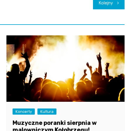
Kolejny
Koncerty
Kultura
Muzyczne poranki sierpnia w
malowniczym Kołobrzegu!