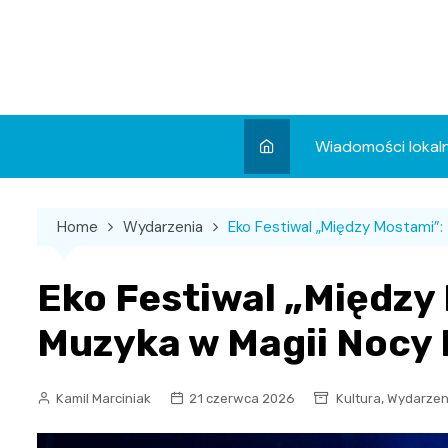
Skip
to
content
Wiadomości lokal
Aktualności
Home
Wydarzenia
Eko Festiwal „Między Mostami”: 
Wydarzenia
Koncert
Eko Festiwal „Między 
Sport
Muzyka w Magii Nocy 
,
Kamil Marciniak
21 czerwca 2026
Kultura
Wydarzen