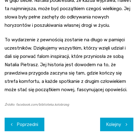
w głąb siebie. Natalia podkreślała, że każda wyprawa, nawet
ta najmniejsza, może być początkiem czegoś wielkiego. Jej
słowa były pełne zachęty do odkrywania nowych
horyzontów i poszukiwania własnej drogi w życiu.
To wydarzenie z pewnością zostanie na długo w pamięci
uczestników. Dziękujemy wszystkim, którzy wzięli udział i
dali się porwać falom inspiracji, które przyniosła ze sobą
Natalia Pietrasz. Jej historia jest dowodem na to, że
prawdziwa przygoda zaczyna się tam, gdzie kończy się
strefa komfortu, a każde spotkanie z drugim człowiekiem
może stać się początkiem nowej, fascynującej opowieści.
Źródło: facebook.com/biblioteka.kolobrzeg
Nawigacja
Poprzedni
Kolejny
wpisu