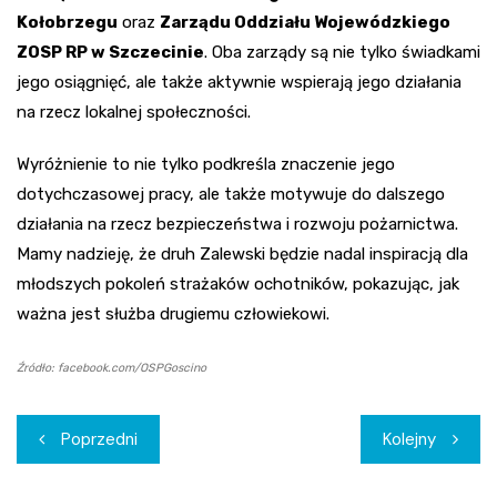
Kołobrzegu
oraz
Zarządu Oddziału Wojewódzkiego
ZOSP RP w Szczecinie
. Oba zarządy są nie tylko świadkami
jego osiągnięć, ale także aktywnie wspierają jego działania
na rzecz lokalnej społeczności.
Wyróżnienie to nie tylko podkreśla znaczenie jego
dotychczasowej pracy, ale także motywuje do dalszego
działania na rzecz bezpieczeństwa i rozwoju pożarnictwa.
Mamy nadzieję, że druh Zalewski będzie nadal inspiracją dla
młodszych pokoleń strażaków ochotników, pokazując, jak
ważna jest służba drugiemu człowiekowi.
Źródło: facebook.com/OSPGoscino
Nawigacja
Poprzedni
Kolejny
wpisu