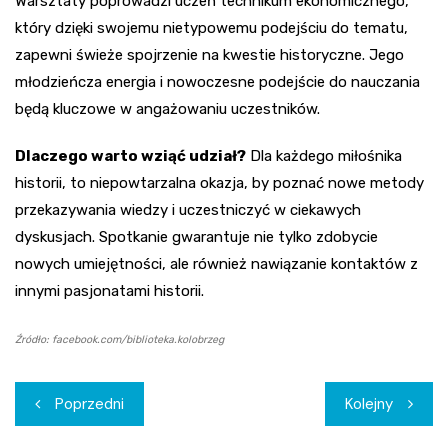
Warsztaty poprowadzi uczeń technikum ekonomicznego,
który dzięki swojemu nietypowemu podejściu do tematu,
zapewni świeże spojrzenie na kwestie historyczne. Jego
młodzieńcza energia i nowoczesne podejście do nauczania
będą kluczowe w angażowaniu uczestników.
Dlaczego warto wziąć udział?
Dla każdego miłośnika
historii, to niepowtarzalna okazja, by poznać nowe metody
przekazywania wiedzy i uczestniczyć w ciekawych
dyskusjach. Spotkanie gwarantuje nie tylko zdobycie
nowych umiejętności, ale również nawiązanie kontaktów z
innymi pasjonatami historii.
Źródło: facebook.com/biblioteka.kolobrzeg
Nawigacja
Poprzedni
Kolejny
wpisu