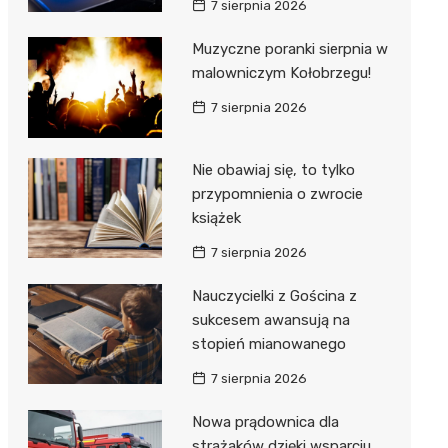
7 sierpnia 2026
ie
ce
Muzyczne poranki sierpnia w
malowniczym Kołobrzegu!
7 sierpnia 2026
Nie obawiaj się, to tylko
przypomnienia o zwrocie
książek
7 sierpnia 2026
Nauczycielki z Gościna z
sukcesem awansują na
stopień mianowanego
7 sierpnia 2026
Nowa prądownica dla
strażaków dzięki wsparciu