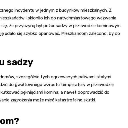
cznego incydentu w jednym z budynków mieszkalnych. Z
 mieszkańców i skłoniło ich do natychmiastowego wezwania
ło się, że przyczyną był pożar sadzy w przewodzie kominowym.
ację udało się szybko opanować. Mieszkańcom zalecono, by do
u sadzy
domów, szczególnie tych ogrzewanych paliwami stałymi.
adzić do gwałtownego wzrostu temperatury w przewodzie
skutkować pęknięciami komina, a nawet doprowadzić do
wanie zagrożenia może mieć katastrofalne skutki.
iom?