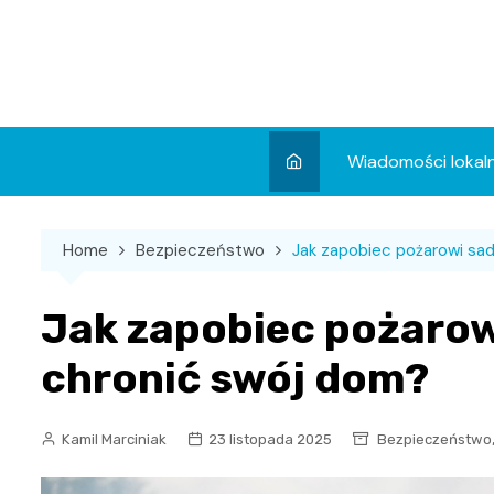
Skip
to
content
Wiadomości lokal
Aktualności
Home
Bezpieczeństwo
Jak zapobiec pożarowi sad
Wydarzenia
Koncert
Jak zapobiec pożarowi
Sport
chronić swój dom?
Kamil Marciniak
23 listopada 2025
Bezpieczeństwo