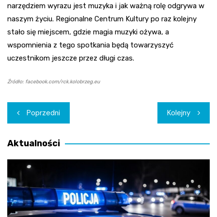
narzędziem wyrazu jest muzyka i jak ważną rolę odgrywa w
naszym życiu. Regionalne Centrum Kultury po raz kolejny
stało się miejscem, gdzie magia muzyki ożywa, a
wspomnienia z tego spotkania będą towarzyszyć
uczestnikom jeszcze przez długi czas.
Źródło: facebook.com/rck.kolobrzeg.eu
Nawigacja
Poprzedni
Kolejny
wpisu
Aktualności