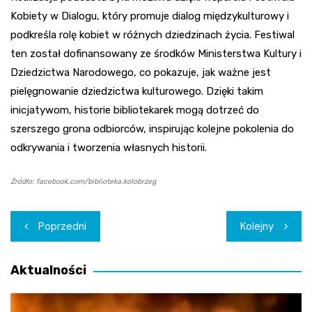
Kobiety w Dialogu, który promuje dialog międzykulturowy i
podkreśla rolę kobiet w różnych dziedzinach życia. Festiwal
ten został dofinansowany ze środków Ministerstwa Kultury i
Dziedzictwa Narodowego, co pokazuje, jak ważne jest
pielęgnowanie dziedzictwa kulturowego. Dzięki takim
inicjatywom, historie bibliotekarek mogą dotrzeć do
szerszego grona odbiorców, inspirując kolejne pokolenia do
odkrywania i tworzenia własnych historii.
Źródło: facebook.com/biblioteka.kolobrzeg
Nawigacja
Poprzedni
Kolejny
wpisu
Aktualności