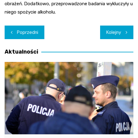
obrażeń. Dodatkowo, przeprowadzone badania wykluczyły u
niego spożycie alkoholu.
Nawigacja
Poprzedni
Kolejny
wpisu
Aktualności