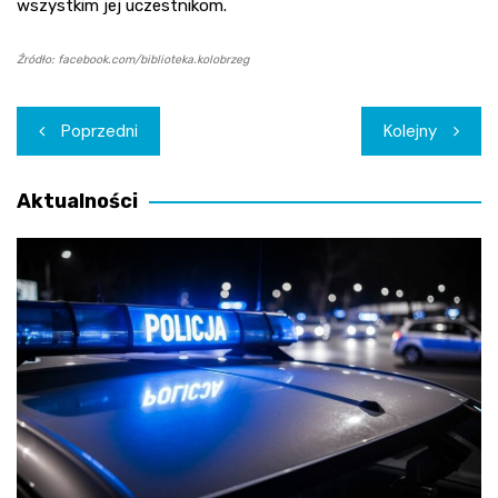
wszystkim jej uczestnikom.
Źródło: facebook.com/biblioteka.kolobrzeg
Nawigacja
Poprzedni
Kolejny
wpisu
Aktualności