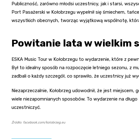
Publiczność, zarówno młodsi uczestnicy, jak i starsi, wszy
Port Pasażerski w Kołobrzegu wypełnił się śmiechem, tańc
wszystkich obecnych, tworząc wyjątkową wspólnotę, która
Powitanie lata w wielkim 
ESKA Music Tour w Kołobrzegu to wydarzenie, które z pewnoś
Był to idealny sposób na rozpoczęcie letniego sezonu, z 
zadbali o każdy szczegół, co sprawiło, że uczestnicy już wy
Niezaprzeczalnie, Kołobrzeg udowodnił, że jest miejscem, 
wiele niezapomnianych sposobów. To wydarzenie na długo z
uczestniczyć.
Źródło: facebook.com/kolobrzeg.eu