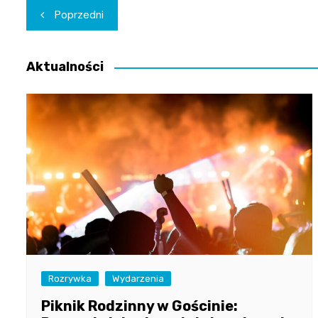
Nawigacja
Poprzedni
wpisu
Aktualności
Rozrywka
Wydarzenia
Piknik Rodzinny w Gościnie: