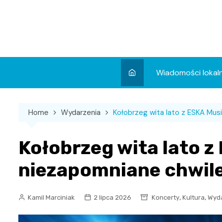
Skip
to
content
Wiadomości lokal
Aktualności
Home
Wydarzenia
Kołobrzeg wita lato z ESKA Musi
Wydarzenia
Koncert
Kołobrzeg wita lato z
Sport
niezapomniane chwile
,
,
Kamil Marciniak
2 lipca 2026
Koncerty
Kultura
Wyd