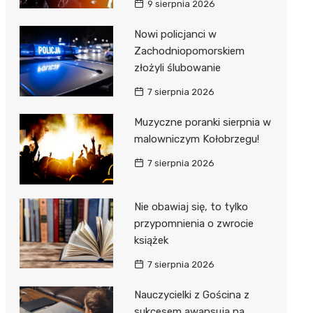
9 sierpnia 2026
ie
ce
Nowi policjanci w
Zachodniopomorskiem
złożyli ślubowanie
7 sierpnia 2026
Muzyczne poranki sierpnia w
malowniczym Kołobrzegu!
7 sierpnia 2026
Nie obawiaj się, to tylko
przypomnienia o zwrocie
książek
7 sierpnia 2026
Nauczycielki z Gościna z
sukcesem awansują na