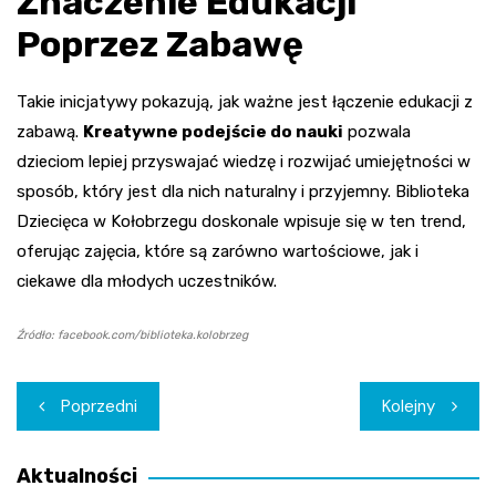
Znaczenie Edukacji
Poprzez Zabawę
Takie inicjatywy pokazują, jak ważne jest łączenie edukacji z
zabawą.
Kreatywne podejście do nauki
pozwala
dzieciom lepiej przyswajać wiedzę i rozwijać umiejętności w
sposób, który jest dla nich naturalny i przyjemny. Biblioteka
Dziecięca w Kołobrzegu doskonale wpisuje się w ten trend,
oferując zajęcia, które są zarówno wartościowe, jak i
ciekawe dla młodych uczestników.
Źródło: facebook.com/biblioteka.kolobrzeg
Nawigacja
Poprzedni
Kolejny
wpisu
Aktualności