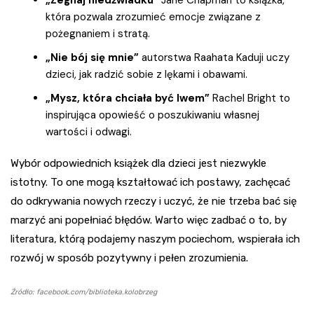
„Żegnaj niedźwiadku”
Jane Chapman to książka,
która pozwala zrozumieć emocje związane z
pożegnaniem i stratą.
„Nie bój się mnie”
autorstwa Raahata Kaduji uczy
dzieci, jak radzić sobie z lękami i obawami.
„Mysz, która chciała być lwem”
Rachel Bright to
inspirująca opowieść o poszukiwaniu własnej
wartości i odwagi.
Wybór odpowiednich książek dla dzieci jest niezwykle
istotny. To one mogą kształtować ich postawy, zachęcać
do odkrywania nowych rzeczy i uczyć, że nie trzeba bać się
marzyć ani popełniać błędów. Warto więc zadbać o to, by
literatura, którą podajemy naszym pociechom, wspierała ich
rozwój w sposób pozytywny i pełen zrozumienia.
Źródło: facebook.com/biblioteka.kolobrzeg