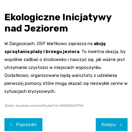
Ekologiczne Inicjatywy
nad Jeziorem
W Dargocicach, OSP Wartkowo zaprasza na
akcję
sprzątania plaży i brzegu jeziora
. To świetna okazja, by
wspólnie zadbać o środowisko i nauczyć się, jak ważne jest
utrzymanie czystości w miejscach wypoczynku.
Dodatkowo, organizowane będą warsztaty z udzielania
pierwszej pomocy, które mogą okazać się niezwykle cenne w
sytuacjach kryzysowych.
Źródło: facebook.com/profile.php?id=61555590027745
Nawigacja
Poprzedni
Kolejny