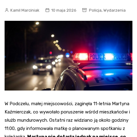
,
Kamil Marciniak
10 maja 2026
Policja
Wydarzenia
W Podczelu, małej miejscowości, zaginęła 11-letnia Martyna
Kaźmierczak, co wywołało poruszenie wśród mieszkańców i
służb mundurowych. Ostatni raz widziano ją około godziny
11:00, gdy informowała matkę o planowanym spotkaniu z
koleżanką.
Martyna nie dotarła jednak na miejsce, co