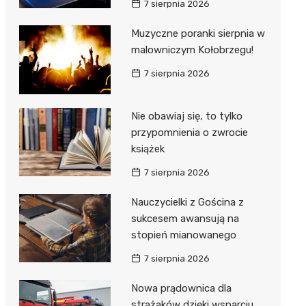
7 sierpnia 2026
ie
ce
Muzyczne poranki sierpnia w
malowniczym Kołobrzegu!
7 sierpnia 2026
Nie obawiaj się, to tylko
przypomnienia o zwrocie
książek
7 sierpnia 2026
Nauczycielki z Gościna z
sukcesem awansują na
stopień mianowanego
7 sierpnia 2026
Nowa prądownica dla
strażaków dzięki wsparciu