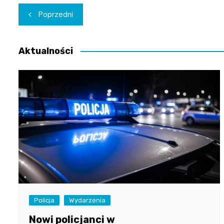
Nawigacja
Poprzedni
wpisu
Aktualności
Policja
Wydarzenia
Nowi policjanci w