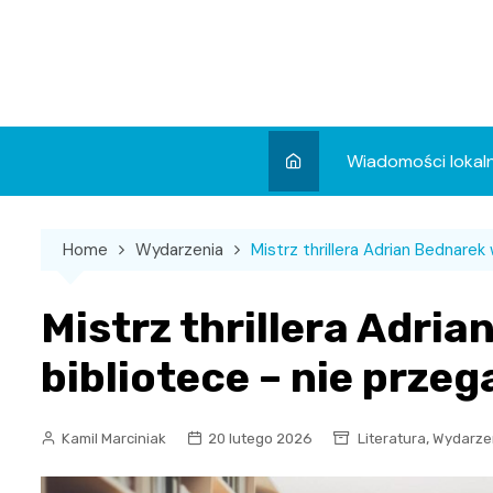
Skip
to
content
Wiadomości lokal
Aktualności
Home
Wydarzenia
Mistrz thrillera Adrian Bednarek
Wydarzenia
Koncert
Mistrz thrillera Adri
Sport
bibliotece – nie przeg
,
Kamil Marciniak
20 lutego 2026
Literatura
Wydarze