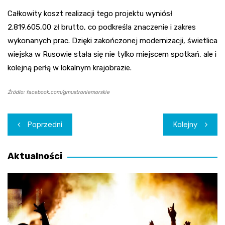
Całkowity koszt realizacji tego projektu wyniósł
2.819.605,00 zł brutto, co podkreśla znaczenie i zakres
wykonanych prac. Dzięki zakończonej modernizacji, świetlica
wiejska w Rusowie stała się nie tylko miejscem spotkań, ale i
kolejną perłą w lokalnym krajobrazie.
Źródło: facebook.com/gmustroniemorskie
Nawigacja
Poprzedni
Kolejny
wpisu
Aktualności