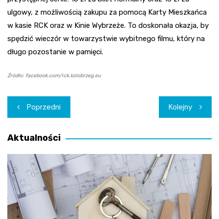
ulgowy, z możliwością zakupu za pomocą Karty Mieszkańca
w kasie RCK oraz w Kinie Wybrzeże. To doskonała okazja, by
spędzić wieczór w towarzystwie wybitnego filmu, który na
długo pozostanie w pamięci.
Źródło: facebook.com/rck.kolobrzeg.eu
Nawigacja
Poprzedni
Kolejny
wpisu
Aktualności