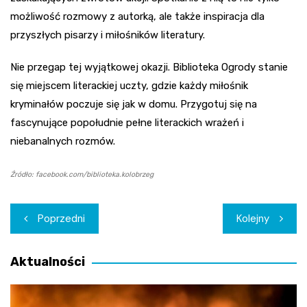
możliwość rozmowy z autorką, ale także inspiracja dla
przyszłych pisarzy i miłośników literatury.
Nie przegap tej wyjątkowej okazji. Biblioteka Ogrody stanie
się miejscem literackiej uczty, gdzie każdy miłośnik
kryminałów poczuje się jak w domu. Przygotuj się na
fascynujące popołudnie pełne literackich wrażeń i
niebanalnych rozmów.
Źródło: facebook.com/biblioteka.kolobrzeg
Nawigacja
Poprzedni
Kolejny
wpisu
Aktualności