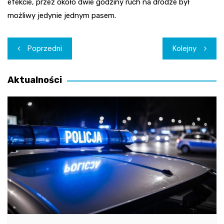
efekcie, przez około dwie godziny ruch na drodze był
możliwy jedynie jednym pasem.
Nawigacja
Poprzedni
Kolejny
wpisu
Aktualności