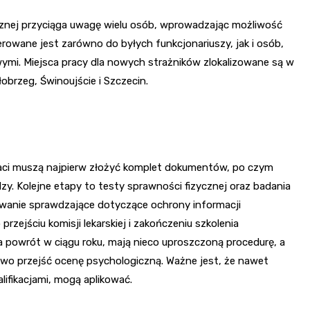
cznej przyciąga uwagę wielu osób, wprowadzając możliwość
erowane jest zarówno do byłych funkcjonariuszy, jak i osób,
ymi. Miejsca pracy dla nowych strażników zlokalizowane są w
obrzeg, Świnoujście i Szczecin.
daci muszą najpierw złożyć komplet dokumentów, po czym
y. Kolejne etapy to testy sprawności fizycznej oraz badania
anie sprawdzające dotyczące ochrony informacji
rzejściu komisji lekarskiej i zakończeniu szkolenia
a powrót w ciągu roku, mają nieco uproszczoną procedurę, a
kowo przejść ocenę psychologiczną. Ważne jest, że nawet
ifikacjami, mogą aplikować.