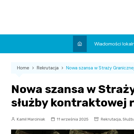
Skip
to
content
Wiadomości lokal
Aktualności
Home
Rekrutacja
Nowa szansa w Straży Granicznej:
Wydarzenia
Koncert
Nowa szansa w Straży
Sport
służby kontraktowej r
,
Kamil Marciniak
11 września 2025
Rekrutacja
Służb