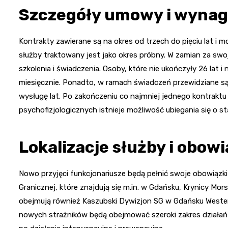
Szczegóły umowy i wynag
Kontrakty zawierane są na okres od trzech do pięciu lat i
służby traktowany jest jako okres próbny. W zamian za swo
szkolenia i świadczenia. Osoby, które nie ukończyły 26 lat i 
miesięcznie. Ponadto, w ramach świadczeń przewidziane są
wysługę lat. Po zakończeniu co najmniej jednego kontrakt
psychofizjologicznych istnieje możliwość ubiegania się o st
Lokalizacje służby i obowi
Nowo przyjęci funkcjonariusze będą pełnić swoje obowiązk
Granicznej, które znajdują się m.in. w Gdańsku, Krynicy Mors
obejmują również Kaszubski Dywizjon SG w Gdańsku Wester
nowych strażników będą obejmować szeroki zakres działań 