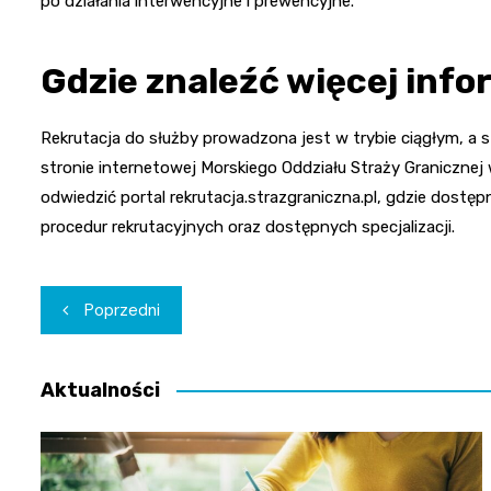
po działania interwencyjne i prewencyjne.
Gdzie znaleźć więcej info
Rekrutacja do służby prowadzona jest w trybie ciągłym, 
stronie internetowej Morskiego Oddziału Straży Granicznej
odwiedzić portal rekrutacja.strazgraniczna.pl, gdzie dost
procedur rekrutacyjnych oraz dostępnych specjalizacji.
Nawigacja
Poprzedni
wpisu
Aktualności