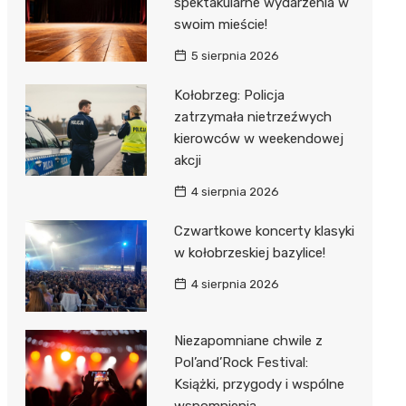
spektakularne wydarzenia w
swoim mieście!
5 sierpnia 2026
Kołobrzeg: Policja
zatrzymała nietrzeźwych
kierowców w weekendowej
akcji
4 sierpnia 2026
Czwartkowe koncerty klasyki
w kołobrzeskiej bazylice!
4 sierpnia 2026
Niezapomniane chwile z
Pol’and’Rock Festival:
Książki, przygody i wspólne
wspomnienia