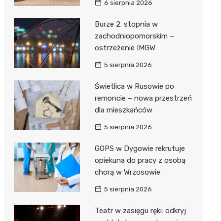
6 sierpnia 2026
ie
ce
Burze 2. stopnia w
zachodniopomorskim –
ostrzeżenie IMGW
5 sierpnia 2026
Świetlica w Rusowie po
remoncie – nowa przestrzeń
dla mieszkańców
5 sierpnia 2026
GOPS w Dygowie rekrutuje
opiekuna do pracy z osobą
chorą w Wrzosowie
5 sierpnia 2026
Teatr w zasięgu ręki: odkryj