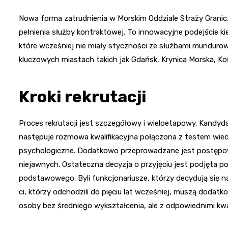
Nowa forma zatrudnienia w Morskim Oddziale Straży Grani
pełnienia służby kontraktowej. To innowacyjne podejście ki
które wcześniej nie miały styczności ze służbami mundurow
kluczowych miastach takich jak Gdańsk, Krynica Morska, Koł
Kroki rekrutacji
Proces rekrutacji jest szczegółowy i wieloetapowy. Kandy
następuje rozmowa kwalifikacyjna połączona z testem wiedz
psychologiczne. Dodatkowo przeprowadzane jest postępow
niejawnych. Ostateczna decyzja o przyjęciu jest podjęta po p
podstawowego. Byli funkcjonariusze, którzy decydują się n
ci, którzy odchodzili do pięciu lat wcześniej, muszą dodat
osoby bez średniego wykształcenia, ale z odpowiednimi kwal