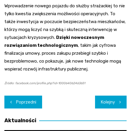
Wprowadzenie nowego pojazdu do służby strażackiej to nie
tylko kwestia zwiększenia możliwości operacyjnych. To
także inwestycja w poczucie bezpieczeństwa mieszkańców,
którzy mogą liczyć na szybką i skuteczną interwencję w
sytuacjach kryzysowych.
Dzięki nowoczesnym
rozwiązaniom technologicznym
, takim jak cyfrowa
finalizacja umowy, proces zakupu przebiegł szybko i
bezproblemowo, co pokazuje, jak nowe technologie mogą
wspierać rozwój infrastruktury publicznej.
Źródło: facebook.com/profile.php?id=100064062463651
Nawigacja
Poprzedni
Kolejny
wpisu
Aktualności