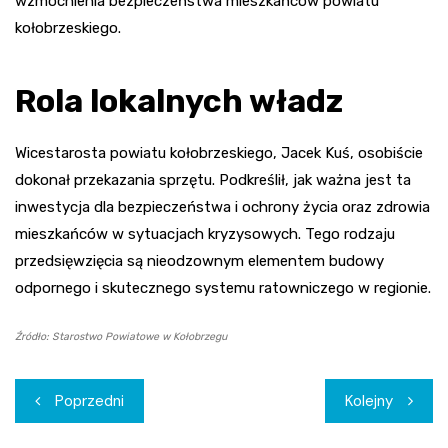
wzmocnienia bezpieczeństwa mieszkańców powiatu
kołobrzeskiego.
Rola lokalnych władz
Wicestarosta powiatu kołobrzeskiego, Jacek Kuś, osobiście
dokonał przekazania sprzętu. Podkreślił, jak ważna jest ta
inwestycja dla bezpieczeństwa i ochrony życia oraz zdrowia
mieszkańców w sytuacjach kryzysowych. Tego rodzaju
przedsięwzięcia są nieodzownym elementem budowy
odpornego i skutecznego systemu ratowniczego w regionie.
Źródło: Starostwo Powiatowe w Kołobrzegu
Nawigacja
Poprzedni
Kolejny
wpisu