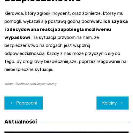
Kierowca, który zgłosił incydent, oraz żołnierze, którzy mu
pomogli, wykazali się postawą godną pochwały.
Ich szybka
i zdecydowana reakcja zapobiegła możliwemu
wypadkowi
. Ta sytuacja przypomina nam, że
bezpieczeństwo na drogach jest wspólną
odpowiedzialnością. Każdy z nas może przyczynić się do
tego, by drogi były bezpieczniejsze, poprzez reagowanie na
niebezpieczne sytuacje.
źródło: facebook.com/kppkolobrzeg
Nawigacja
Poprzedni
Kolejny
wpisu
Aktualności