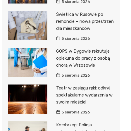
5 sierpnia 2026
ie
ce
Świetlica w Rusowie po
remoncie – nowa przestrzeń
dla mieszkańców
5 sierpnia 2026
GOPS w Dygowie rekrutuje
opiekuna do pracy z osobą
chorą w Wrzosowie
5 sierpnia 2026
Teatr w zasięgu ręki: odkryj
spektakularne wydarzenia w
swoim mieście!
5 sierpnia 2026
Kołobrzeg: Policja