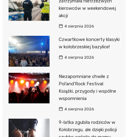
zatrzymała nietrzeźwych
kierowców w weekendowej
akcji
4 sierpnia 2026
Czwartkowe koncerty klasyki
w kołobrzeskiej bazylice!
4 sierpnia 2026
Niezapomniane chwile z
Pol’and’Rock Festival:
Książki, przygody i wspólne
wspomnienia
4 sierpnia 2026
9-latka zgubiła rodziców w
Kołobrzegu, ale dzięki policji
szybko wróciła do mamy