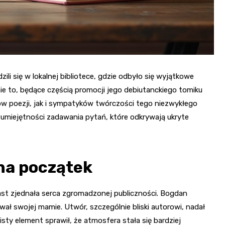
ili się w lokalnej bibliotece, gdzie odbyło się wyjątkowe
e to, będące częścią promocji jego debiutanckiego tomiku
ów poezji, jak i sympatyków twórczości tego niezwykłego
umiejętności zadawania pytań, które odkrywają ukryte
na początek
ast zjednała serca zgromadzonej publiczności. Bogdan
ał swojej mamie. Utwór, szczególnie bliski autorowi, nadał
isty element sprawił, że atmosfera stała się bardziej