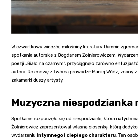
W czwartkowy wieczór, miłośnicy literatury tłumnie zgromadz
spotkanie autorskie z Bogdanem Żołnierowiczem. Wydarzeni
poezji „Biało na czarnym”, przyciągnęło zarówno entuzjast
autora. Rozmowę z twórcą prowadził Maciej Wódz, znany z 
zakamarki duszy artysty.
Muzyczna niespodzianka 
Spotkanie rozpoczęło się od niespodzianki, która natychmi
Żołnierowicz zaprezentował własną piosenkę, którą dedykow
wydarzeniu
intymnego i ciepłego charakteru
. Ten osob