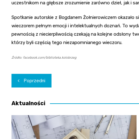
uczestnikom na głębsze zrozumienie zarówno dzieł, jak i s
Spotkanie autorskie z Bogdanem Żołnierowiczem okazało się
wieczorem pełnym emocji i intelektualnych doznań. To wyda
pewnością z niecierpliwością czekają na kolejne odsłony 
którzy byli częścią tego niezapomnianego wieczoru.
Źródło: facebook.com/biblioteka.kolobrzeg
Nawigacja
Poprzedni
wpisu
Aktualności