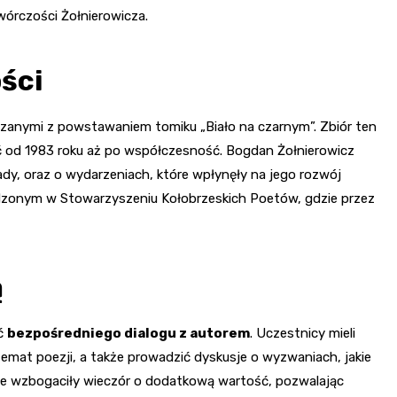
wórczości Żołnierowicza.
ści
związanymi z powstawaniem tomiku „Biało na czarnym”. Zbiór ten
ć od 1983 roku aż po współczesność. Bogdan Żołnierowicz
ady, oraz o wydarzeniach, które wpłynęły na jego rozwój
pędzonym w Stowarzyszeniu Kołobrzeskich Poetów, gdzie przez
ą
ść
bezpośredniego dialogu z autorem
. Uczestnicy mieli
 temat poezji, a także prowadzić dyskusje o wyzwaniach, jakie
cje wzbogaciły wieczór o dodatkową wartość, pozwalając