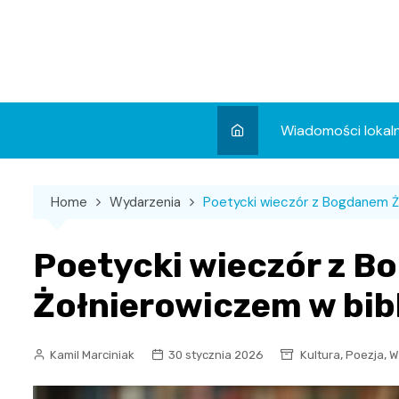
Skip
to
content
Wiadomości lokal
Aktualności
Home
Wydarzenia
Poetycki wieczór z Bogdanem Ż
Wydarzenia
Koncert
Poetycki wieczór z 
Sport
Żołnierowiczem w bib
,
,
Kamil Marciniak
30 stycznia 2026
Kultura
Poezja
W