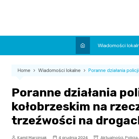
Skip
to
content
Wiadomości lokal
Aktualności
Home
Wiadomości lokalne
Poranne działania poli
Wydarzenia
Koncert
Poranne działania pol
Sport
kołobrzeskim na rzec
trzeźwości na drogac
,
Kamil Marciniak
4 grudnia 2024
Aktualności
Policja