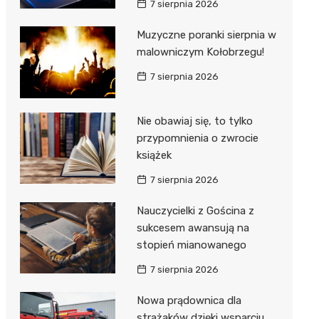
7 sierpnia 2026
ie
ce
Muzyczne poranki sierpnia w
malowniczym Kołobrzegu!
7 sierpnia 2026
Nie obawiaj się, to tylko
przypomnienia o zwrocie
książek
7 sierpnia 2026
Nauczycielki z Gościna z
sukcesem awansują na
stopień mianowanego
7 sierpnia 2026
Nowa prądownica dla
strażaków dzięki wsparciu