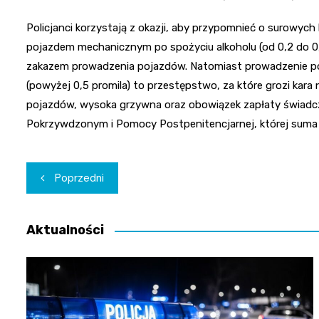
Policjanci korzystają z okazji, aby przypomnieć o surowyc
pojazdem mechanicznym po spożyciu alkoholu (od 0,2 do 0,
zakazem prowadzenia pojazdów. Natomiast prowadzenie po
(powyżej 0,5 promila) to przestępstwo, za które grozi kar
pojazdów, wysoka grzywna oraz obowiązek zapłaty świadc
Pokrzywdzonym i Pomocy Postpenitencjarnej, której suma 
Nawigacja
Poprzedni
wpisu
Aktualności