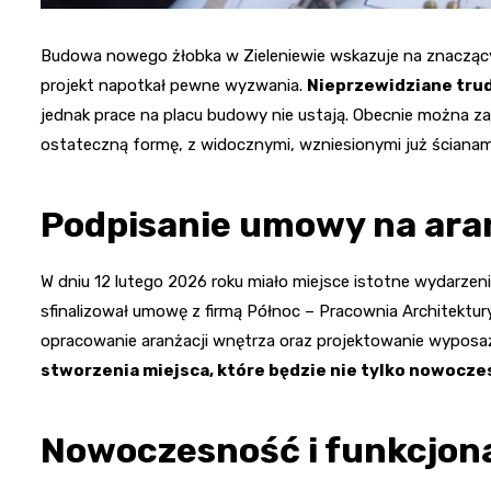
Budowa nowego żłobka w Zieleniewie wskazuje na znaczący 
projekt napotkał pewne wyzwania.
Nieprzewidziane tru
jednak prace na placu budowy nie ustają. Obecnie można z
ostateczną formę, z widocznymi, wzniesionymi już ścianam
Podpisanie umowy na ara
W dniu 12 lutego 2026 roku miało miejsce istotne wydarzeni
sfinalizował umowę z firmą Północ – Pracownia Architekt
opracowanie aranżacji wnętrza oraz projektowanie wyposa
stworzenia miejsca, które będzie nie tylko nowoczesn
Nowoczesność i funkcjon