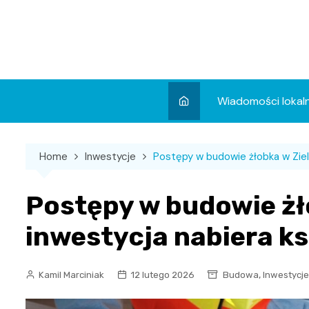
Skip
to
content
Wiadomości lokal
Aktualności
Home
Inwestycje
Postępy w budowie żłobka w Ziel
Wydarzenia
Koncert
Postępy w budowie żł
Sport
inwestycja nabiera k
,
Kamil Marciniak
12 lutego 2026
Budowa
Inwestycje