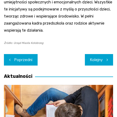
umiejętności społecznych i emocjonalnych dzieci. Wszystkie
te inicjatywy są podejmowane z myślą o przyszłości dzieci,
tworząc zdrowe i wspierające środowisko. W pełni
zaangażowana kadra przedszkola oraz rodzice aktywnie
wspierają te działania.
Źródło: Urząd Miasta Kołobrzeg
Nawigacja
Poprzedni
Kolejny
wpisu
Aktualności