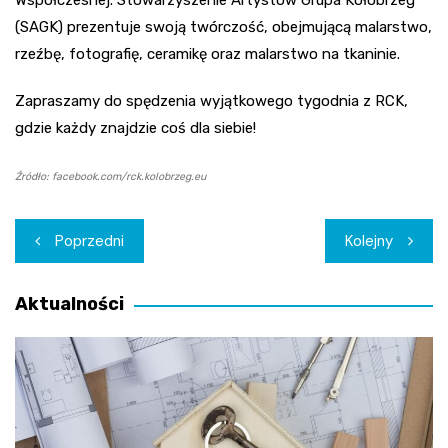
Współczesnej. Stowarzyszenie Artystów Grupa Kołobrzeg
(SAGK) prezentuje swoją twórczość, obejmującą malarstwo,
rzeźbę, fotografię, ceramikę oraz malarstwo na tkaninie.
Zapraszamy do spędzenia wyjątkowego tygodnia z RCK,
gdzie każdy znajdzie coś dla siebie!
Źródło: facebook.com/rck.kolobrzeg.eu
Nawigacja
Poprzedni
Kolejny
wpisu
Aktualności