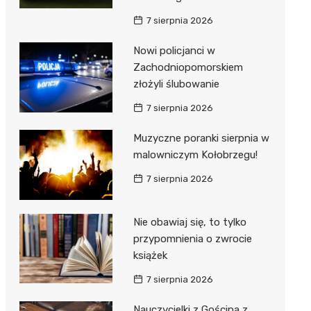
ie
ce
7 sierpnia 2026
Nowi policjanci w
Zachodniopomorskiem
złożyli ślubowanie
7 sierpnia 2026
Muzyczne poranki sierpnia w
malowniczym Kołobrzegu!
7 sierpnia 2026
Nie obawiaj się, to tylko
przypomnienia o zwrocie
książek
7 sierpnia 2026
Nauczycielki z Gościna z