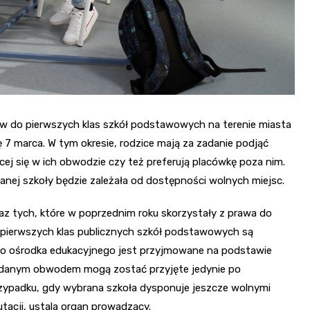
ów do pierwszych klas szkół podstawowych na terenie miasta
ę 7 marca. W tym okresie, rodzice mają za zadanie podjąć
ącej się w ich obwodzie czy też preferują placówkę poza nim.
anej szkoły będzie zależała od dostępności wolnych miejsc.
raz tych, które w poprzednim roku skorzystały z prawa do
pierwszych klas publicznych szkół podstawowych są
go ośrodka edukacyjnego jest przyjmowane na podstawie
a danym obwodem mogą zostać przyjęte jedynie po
rzypadku, gdy wybrana szkoła dysponuje jeszcze wolnymi
utacji, ustala organ prowadzący.