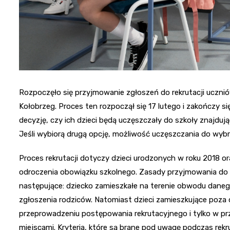
Rozpoczęło się przyjmowanie zgłoszeń do rekrutacji uczni
Kołobrzeg. Proces ten rozpoczął się 17 lutego i zakończy si
decyzję, czy ich dzieci będą uczęszczały do szkoły znajduj
Jeśli wybiorą drugą opcję, możliwość uczęszczania do wybr
Proces rekrutacji dotyczy dzieci urodzonych w roku 2018 o
odroczenia obowiązku szkolnego. Zasady przyjmowania do 
następujące: dziecko zamieszkałe na terenie obwodu dane
zgłoszenia rodziców. Natomiast dzieci zamieszkujące poz
przeprowadzeniu postępowania rekrutacyjnego i tylko w p
miejscami. Kryteria, które są brane pod uwagę podczas rekr