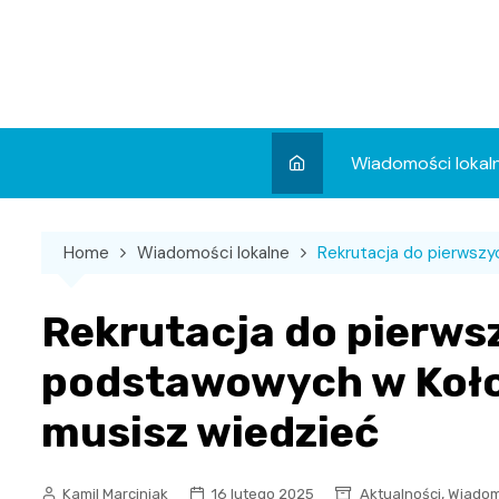
Skip
to
content
Wiadomości lokal
Aktualności
Home
Wiadomości lokalne
Rekrutacja do pierwszy
Wydarzenia
Koncert
Rekrutacja do pierwsz
Sport
podstawowych w Koło
musisz wiedzieć
,
Kamil Marciniak
16 lutego 2025
Aktualności
Wiadom