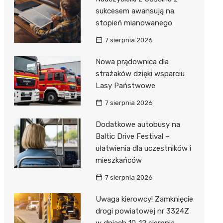
sukcesem awansują na
stopień mianowanego
7 sierpnia 2026
Nowa prądownica dla
strażaków dzięki wsparciu
Lasy Państwowe
7 sierpnia 2026
Dodatkowe autobusy na
Baltic Drive Festival –
ułatwienia dla uczestników i
mieszkańców
7 sierpnia 2026
Uwaga kierowcy! Zamknięcie
drogi powiatowej nr 3324Z
w dniach 10-12 sierpnia