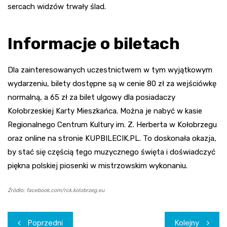
sercach widzów trwały ślad.
Informacje o biletach
Dla zainteresowanych uczestnictwem w tym wyjątkowym
wydarzeniu, bilety dostępne są w cenie 80 zł za wejściówkę
normalną, a 65 zł za bilet ulgowy dla posiadaczy
Kołobrzeskiej Karty Mieszkańca. Można je nabyć w kasie
Regionalnego Centrum Kultury im. Z. Herberta w Kołobrzegu
oraz online na stronie KUPBILECIK.PL. To doskonała okazja,
by stać się częścią tego muzycznego święta i doświadczyć
piękna polskiej piosenki w mistrzowskim wykonaniu.
Źródło: facebook.com/rck.kolobrzeg.eu
Nawigacja
Poprzedni
Kolejny