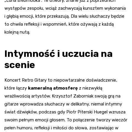
„Luna srebrnooka”. Te utwory, znane już z poprzednich
występów zespołu, wciąż zachwycają kunsztem wykonania
i głębią emocji, które przekazują. Dla wielu słuchaczy będzie
to chwila refleksji i wspomnień, które ożywają z każdą
kolejną nutą.
Intymność i uczucia na
scenie
Koncert Retro Gitary to niepowtarzalne doświadczenie,
które łączy
kameralną atmosferę
z niezwykłą
wrażliwością artystów. Krzysztof Zaborniak swoją grą na
gitarze wprowadza słuchaczy w delikatny, niemal intymny
świat dźwięków, podczas gdy Piotr Piterski Huegel wzrusza
swoim pełnym emocji głosem. To połączenie tworzy wieczór
pełen humoru, refleksji i miłości do słowa, zostawiając w