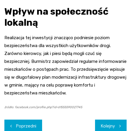
Wpływ na społeczność
lokalną
Realizacja tej inwestycji znacząco podniesie poziom
bezpieczeństwa dla wszystkich użytkowników drogi.
Zarówno kierowcy, jak i piesi będą mogli czuć się
bezpieczniej. Burmistrz zapowiedział regularne informowanie
mieszkańców o postępach prac. To przedsięwzięcie wpisuje
się w długofalowy plan modernizacji infrastruktury drogowej
w gminie, mający na celu poprawę komfortu i
bezpieczeństwa mieszkańców.
źródło: facebook.com/profile.php?id=61555590027745
Nawigacja
Poprzedni
Kolejny