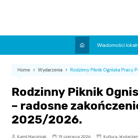
Skip
to
content
Wiadomości lokal
Aktualności
Home
Wydarzenia
Rodzinny Piknik Ogniska Pracy 
Wydarzenia
Koncert
Rodzinny Piknik Ogni
Sport
– radosne zakończeni
2025/2026.
,
Kamil Marciniak
19 czerwca 2026
Kultura
Wydarzen