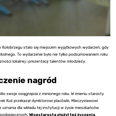
 w Kołobrzegu stało się miejscem wyjątkowych wydarzeń, gdy
szkolnego. To wydarzenie było nie tylko podsumowaniem roku
ności lokalnej i prezentacji talentów młodzieży.
czenie nagród
ło swoje osiągnięcia z minionego roku. W imieniu starosty
cek Kuś przekazał dyrektorowi placówki, Mieczysławowi
 uznania dla wkładu tej instytucji w życie mieszkańców
j podopiecznych.
Wicestarosta złożył też życzenia