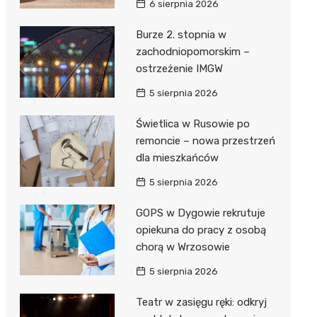
6 sierpnia 2026
ie
ce
Burze 2. stopnia w
zachodniopomorskim –
ostrzeżenie IMGW
5 sierpnia 2026
Świetlica w Rusowie po
remoncie – nowa przestrzeń
dla mieszkańców
5 sierpnia 2026
GOPS w Dygowie rekrutuje
opiekuna do pracy z osobą
chorą w Wrzosowie
5 sierpnia 2026
Teatr w zasięgu ręki: odkryj