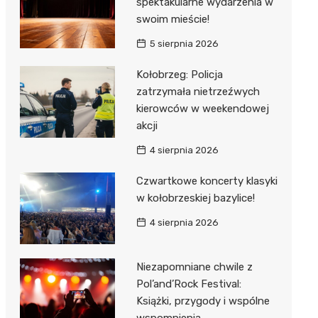
spektakularne wydarzenia w
swoim mieście!
5 sierpnia 2026
Kołobrzeg: Policja
zatrzymała nietrzeźwych
kierowców w weekendowej
akcji
4 sierpnia 2026
Czwartkowe koncerty klasyki
w kołobrzeskiej bazylice!
4 sierpnia 2026
Niezapomniane chwile z
Pol’and’Rock Festival:
Książki, przygody i wspólne
wspomnienia