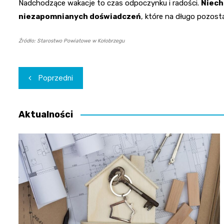
Nadchodzące wakacje to czas odpoczynku i radości.
Niech
niezapomnianych doświadczeń
, które na długo pozost
Źródło: Starostwo Powiatowe w Kołobrzegu
Nawigacja
Poprzedni
wpisu
Aktualności