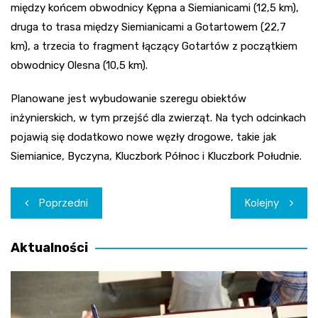
między końcem obwodnicy Kępna a Siemianicami (12,5 km),
druga to trasa między Siemianicami a Gotartowem (22,7
km), a trzecia to fragment łączący Gotartów z początkiem
obwodnicy Olesna (10,5 km).
Planowane jest wybudowanie szeregu obiektów
inżynierskich, w tym przejść dla zwierząt. Na tych odcinkach
pojawią się dodatkowo nowe węzły drogowe, takie jak
Siemianice, Byczyna, Kluczbork Północ i Kluczbork Południe.
Nawigacja
Poprzedni
Kolejny
wpisu
Aktualności