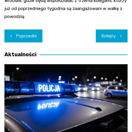
Wrocław, gdzie będą współdziałać z trzema kolegami, którzy
już od poprzedniego tygodnia są zaangażowani w walkę z
powodzią.
Nawigacja
Poprzedni
Kolejny
wpisu
Aktualności